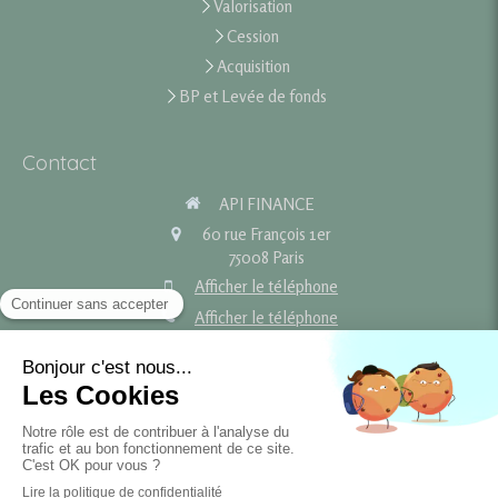
Valorisation
Cession
Acquisition
BP et Levée de fonds
Contact
API FINANCE
60 rue François 1er
75008
Paris
Afficher le téléphone
Afficher le téléphone
contact@api-finance.fr
Plan du site
Mentions légales