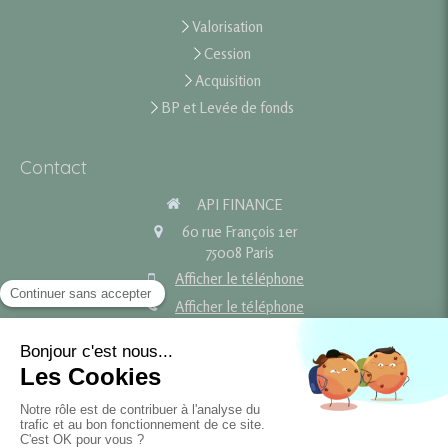
Valorisation
Cession
Acquisition
BP et Levée de fonds
Contact
API FINANCE
60 rue François 1er
75008
Paris
Afficher le téléphone
Afficher le téléphone
contact@api-finance.fr
Plan du site
Mentions légales