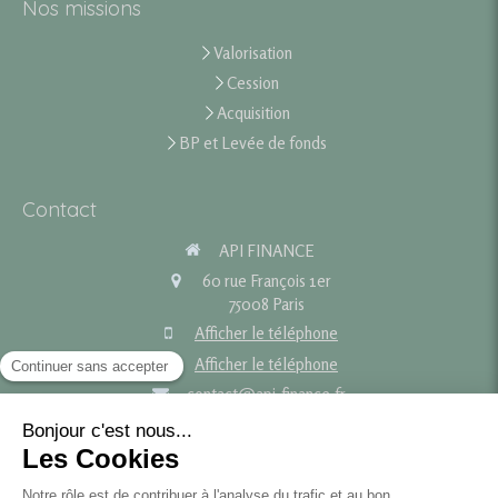
Nos missions
Valorisation
Cession
Acquisition
BP et Levée de fonds
Contact
API FINANCE
60 rue François 1er
75008
Paris
Afficher le téléphone
Afficher le téléphone
contact@api-finance.fr
Plan du site